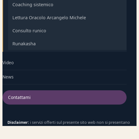
Coaching sistemico
Lettura Oracolo Arcangelo Michele
Consulto runico
Runakasha
Video
News
Contattami
Disclaimer:
i servizi offerti sul presente sito web non si presentano
né sostituiscono alcuna professione di supporto, medica, aiuto e/o
sanitaria in genere, come psicoterapia, psicologia o altra scienza